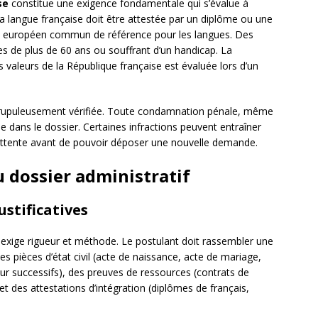
se
constitue une exigence fondamentale qui s’évalue à
la langue française doit être attestée par un diplôme ou une
e européen commun de référence pour les langues. Des
s de plus de 60 ans ou souffrant d’un handicap. La
es valeurs de la République française est évaluée lors d’un
crupuleusement vérifiée. Toute condamnation pénale, même
e dans le dossier. Certaines infractions peuvent entraîner
attente avant de pouvoir déposer une nouvelle demande.
u dossier administratif
stificatives
n exige rigueur et méthode. Le postulant doit rassembler une
 pièces d’état civil (acte de naissance, acte de mariage,
éjour successifs), des preuves de ressources (contrats de
) et des attestations d’intégration (diplômes de français,