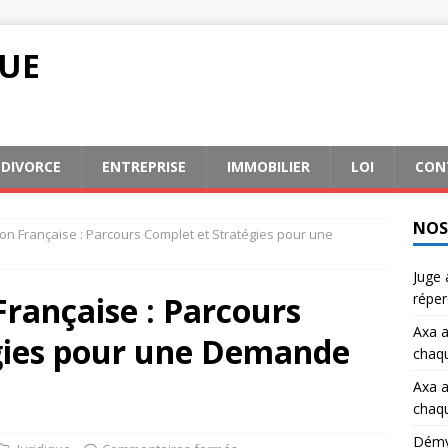
QUE
DIVORCE
ENTREPRISE
IMMOBILIER
LOI
CON
NOS
ion Française : Parcours Complet et Stratégies pour une
Juge 
Française : Parcours
réper
Axa a
gies pour une Demande
chaqu
Axa a
chaqu
Démys