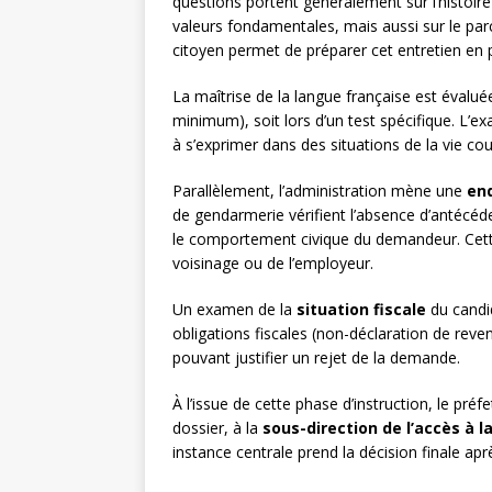
questions portent généralement sur l’histoire 
valeurs fondamentales, mais aussi sur le pa
citoyen permet de préparer cet entretien en
La maîtrise de la langue française est évalué
minimum), soit lors d’un test spécifique. L’
à s’exprimer dans des situations de la vie c
Parallèlement, l’administration mène une
en
de gendarmerie vérifient l’absence d’antécéden
le comportement civique du demandeur. Cette
voisinage ou de l’employeur.
Un examen de la
situation fiscale
du candi
obligations fiscales (non-déclaration de reven
pouvant justifier un rejet de la demande.
À l’issue de cette phase d’instruction, le pré
dossier, à la
sous-direction de l’accès à l
instance centrale prend la décision finale ap