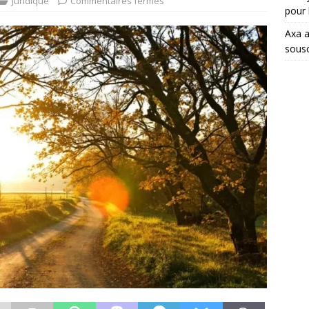
Juridique
Commentaires fermés
pour 
Axa a
sousc