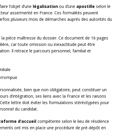
aire l’objet d’une
légalisation
ou d’une
apostille
selon le
ducteur assermenté en France. Ces formalités peuvent
arfois plusieurs mois de démarches auprès des autorités du
 la pièce maîtresse du dossier. Ce document de 16 pages
lière, car toute omission ou inexactitude peut être
ion. Il retrace le parcours personnel, familial et
miliale
terrompue
sonnalisée, bien que non obligatoire, peut constituer un
urs d’intégration, ses liens avec la France et les raisons
ette lettre doit éviter les formulations stéréotypées pour
rsonnel du candidat.
teforme d’accueil
compétente selon le lieu de résidence
ements ont mis en place une procédure de pré-dépôt en