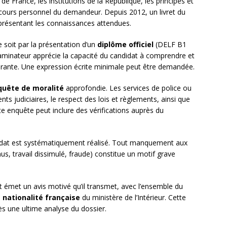
de France, les institutions de la République, les principes et
rcours personnel du demandeur. Depuis 2012, un livret du
 présentant les connaissances attendues.
e soit par la présentation d’un
diplôme officiel
(DELF B1
examinateur apprécie la capacité du candidat à comprendre et
ourante. Une expression écrite minimale peut être demandée.
quête de moralité
approfondie. Les services de police ou
ts judiciaires, le respect des lois et règlements, ainsi que
 enquête peut inclure des vérifications auprès du
dat est systématiquement réalisé. Tout manquement aux
us, travail dissimulé, fraude) constitue un motif grave
fet émet un avis motivé qu’il transmet, avec l’ensemble du
a nationalité française
du ministère de l’Intérieur. Cette
rès une ultime analyse du dossier.